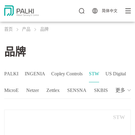
简体中文
首页
产品
品牌
品牌
PALKI
INGENIA
Copley Controls
STW
US Digital
MicroE
Netzer
Zettlex
SENSNA
SKBIS
更多
STW