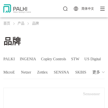
简体中文
首页
产品
品牌
品牌
PALKI
INGENIA
Copley Controls
STW
US Digital
MicroE
Netzer
Zettlex
SENSNA
SKBIS
更多
Sensonor