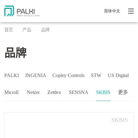
简体中文
首页
产品
品牌
品牌
PALKI
INGENIA
Copley Controls
STW
US Digital
MicroE
Netzer
Zettlex
SENSNA
SKBIS
更多
SKBIS