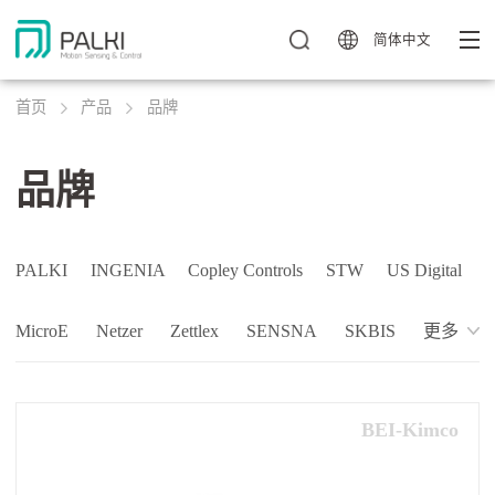
简体中文
首页
产品
品牌
品牌
PALKI
INGENIA
Copley Controls
STW
US Digital
MicroE
Netzer
Zettlex
SENSNA
SKBIS
更多
BEI-Kimco